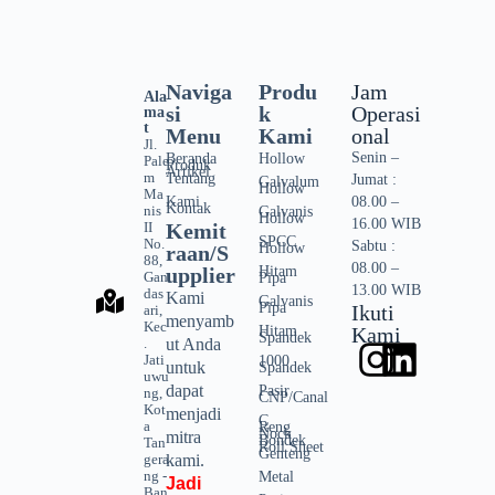
Naviga
Produ
Jam
Ala
si
k
Operasi
ma
t
Menu
Kami
onal
Jl.
Senin –
Beranda
Hollow
Pale
Produk
Artikel
m
Tentang
Jumat :
Galvalum
Hollow
Ma
Kami
08.00 –
Kontak
nis
Galvanis
Hollow
16.00 WIB
II
Kemit
SPCC
No.
Sabtu :
Hollow
raan/S
88,
08.00 –
upplier
Hitam
Gan
Pipa
13.00 WIB
das
Kami
Galvanis
Pipa
Ikuti
ari,
menyamb
Kec
Hitam
Kami
Spandek
.
ut Anda
Jati
1000
untuk
Spandek
uwu
dapat
Pasir
ng,
CNP/Canal
Kot
menjadi
C
a
Reng
Nock
mitra
Bondek
Tan
Roll Sheet
Genteng
gera
kami.
ng -
Metal
Jadi
Ban