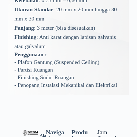
Ketebalan
: 0,35 mm – 0,60 mm
Ukuran Standar
: 20 mm x 20 mm hingga 30
mm x 30 mm
Panjang
: 3 meter (bisa disesuaikan)
Finishing
: Anti karat dengan lapisan galvanis
atau galvalum
Penggunaan :
- Plafon Gantung (Suspended Ceiling)
- Partisi Ruangan
- Finishing Sudut Ruangan
- Penopang Instalasi Mekanikal dan Elektrikal
Naviga
Produ
Jam
Ala