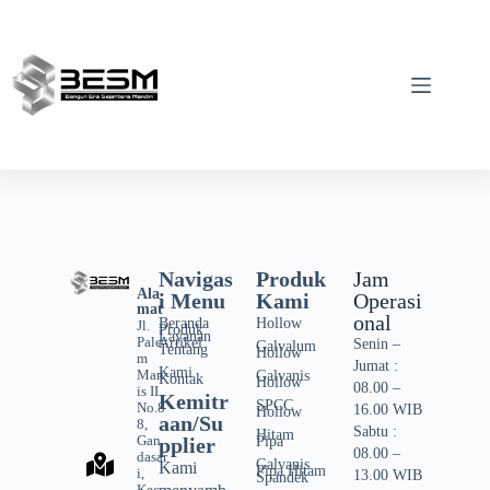
Navigas
Produk
Jam
Ala
i Menu
Kami
Operasi
mat
onal
Beranda
Hollow
Jl.
Produk
Layanan
Pale
Artikel
Senin –
Galvalum
Tentang
Hollow
m
Jumat :
Kami
Man
Galvanis
Kontak
Hollow
08.00 –
is II
Kemitr
SPCC
No.8
16.00 WIB
Hollow
aan/Su
8,
Sabtu :
Hitam
Gan
pplier
Pipa
08.00 –
dasar
Galvanis
Kami
Pipa Hitam
i,
13.00 WIB
Spandek
Kec.