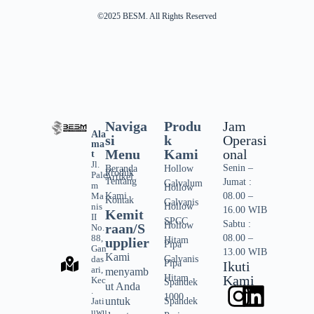
©2025 BESM. All Rights Reserved
Naviga
Produ
Jam
Ala
si
k
Operasi
ma
Menu
Kami
onal
t
Jl.
Senin –
Beranda
Hollow
Produk
Pale
Artikel
Tentang
Jumat :
Galvalum
m
Hollow
Kami
08.00 –
Ma
Kontak
Galvanis
Hollow
nis
16.00 WIB
Kemit
II
SPCC
Sabtu :
Hollow
raan/S
No.
08.00 –
88,
upplier
Hitam
Pipa
Gan
13.00 WIB
Kami
Galvanis
das
Pipa
Ikuti
ari,
menyamb
Hitam
Kami
Kec
Spandek
ut Anda
.
1000
untuk
Spandek
Jati
uwu