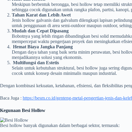
Meskipun berbentuk berongga, besi hollow tetap memiliki struk
sehingga cocok digunakan untuk rangka plafon, partisi, kanopi, p
Tahan Karat dan Lebih Awet
Jenis hollow galvanis dan galvalum dilengkapi lapisan pelindung
untuk penggunaan di area semi-outdoor maupun outdoor, sehing
Mudah dan Cepat Dipasang
Bobotnya yang lebih ringan dibandingkan besi solid memudahkan
mempercepat waktu pengerjaan proyek dan meningkatkan efisien
Hemat Biaya Jangka Panjang
Dengan daya tahan yang baik serta minim perawatan, besi holl
menjadikannya solusi yang ekonomis.
Multifungsi dan Estetis
Selain untuk kebutuhan struktural, besi hollow juga sering digu
cocok untuk konsep desain minimalis maupun industrial.
Dengan kombinasi kekuatan, ketahanan, efisiensi, dan fleksibilitas pe
Baca Juga :
https://besm.co.id/genteng-metal-pengertian-jenis-dan-kele
Kegunaan Besi Hollow
Besi hollow banyak digunakan dalam berbagai sektor, termasuk: