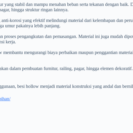
tur yang stabil dan mampu menahan beban serta tekanan dengan baik. 
agar, hingga struktur ringan lainnya.
 anti-korosi yang efektif melindungi material dari kelembapan dan per
ga umur pakainya lebih panjang.
 proses pengangkutan dan pemasangan. Material ini juga mudah dipoton
si kerja.
ow membantu mengurangi biaya perbaikan maupun penggantian material.
nakan dalam pembuatan furnitur, railing, pagar, hingga elemen dekorati
nggunaan, besi hollow menjadi material konstruksi yang andal dan berni
bihan/